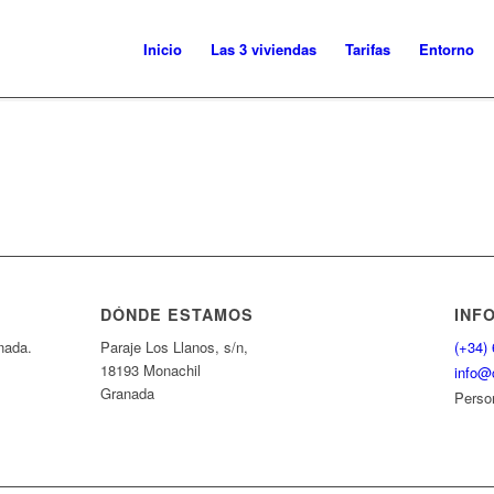
Inicio
Las 3 viviendas
Tarifas
Entorno
DÓNDE ESTAMOS
INF
nada.
Paraje Los Llanos, s/n,
(+34)
18193 Monachil
info@c
Granada
Perso